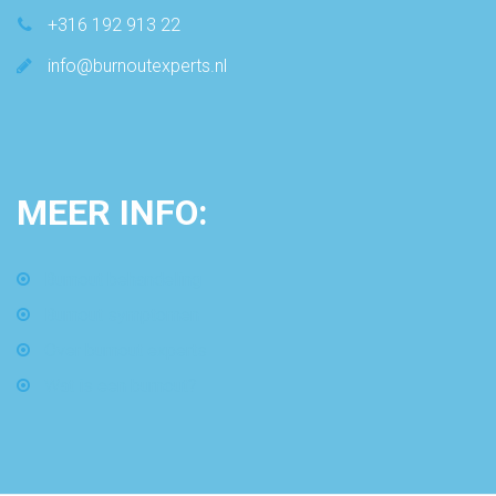
+316 192 913 22
info@burnoutexperts.nl
MEER
INFO:
Burnout behandeling
Burnout symptomen
Over burnout experts
Wat is een burnout?